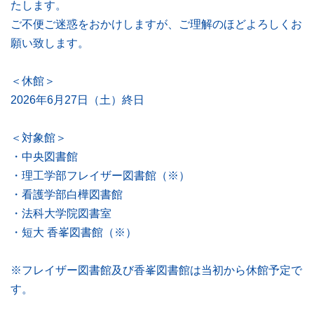
たします。
ご不便ご迷惑をおかけしますが、ご理解のほどよろしくお
願い致します。
学習・研究サポート
＜休館＞
2026年6月27日（土）終日
図書館について
＜対象館＞
・中央図書館
Soka Book Wave
機関リポジトリ
・理工学部フレイザー図書館（※）
・看護学部白樺図書館
各種講習会・
FAQ
予約申請申込
・法科大学院図書室
・短大 香峯図書館（※）
※フレイザー図書館及び香峯図書館は当初から休館予定で
ご意見・ご要望
お問い合わせ
す。
サイトマップ
プライバシーポリシー