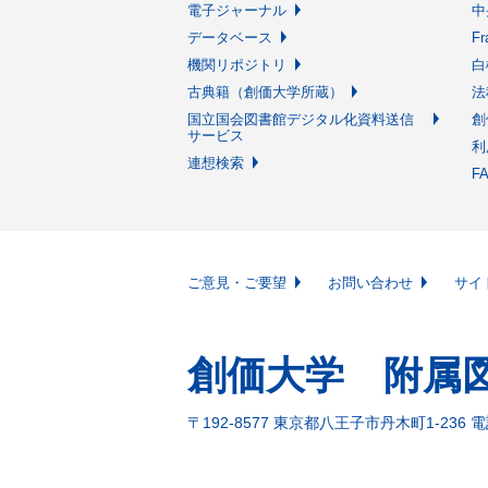
電子ジャーナル
中
データベース
F
機関リポジトリ
白
古典籍（創価大学所蔵）
法
国立国会図書館デジタル化資料送信
創
サービス
利
連想検索
F
ご意見・ご要望
お問い合わせ
サイ
創価大学 附属
〒192-8577 東京都八王子市丹木町1-236 電話