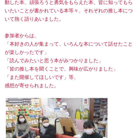
動した本、頑張ろうと勇気をもらえた本、皆に知ってもら
学習・研究サポート
いたいことが書かれている本等々、それぞれの推し本につ
いて熱く語りあいました。
参加者からは、
図書館について
「本好きの人が集まって、いろんな本について話せたこと
が楽しかったです」
「読んでみたいと思う本がみつかりました」
Soka Book Wave
機関リポジトリ
「皆の推し本を聞くことで、興味が広がりました」
「また開催してほしいです」等、
各種講習会申込み
FAQ
感想が寄せられました。
ご意見・ご要望
お問い合わせ
サイトマップ
プライバシーポリシー
このサイトについて