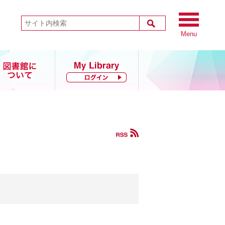
Menu
図書館につい
て
沿革・由来・統計
規程
図書館刊行物
.