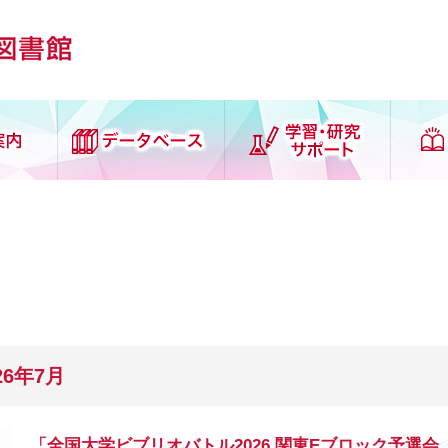
 Library
ログイン
利用案内
学習・研究サポ
ート
せずに利用できるサービス
図書館利用案内
My Space
図書館
各種講習会
26年7月
学部図書館
論文作成サポート
ツール・リンク
「全国大学ビブリオバトル2026 関東Eブロック予選会..