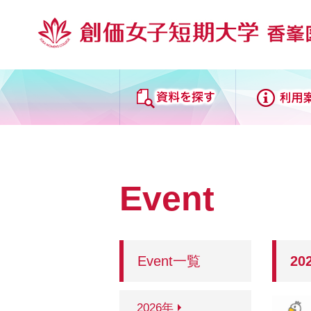
データベース
My
資料を探す
Event
蔵書検索
来館
統合検索（ディスカバリーサ
香峯
ービス）
中央
Event一覧
20
連想検索
理工
電子資料
2026年