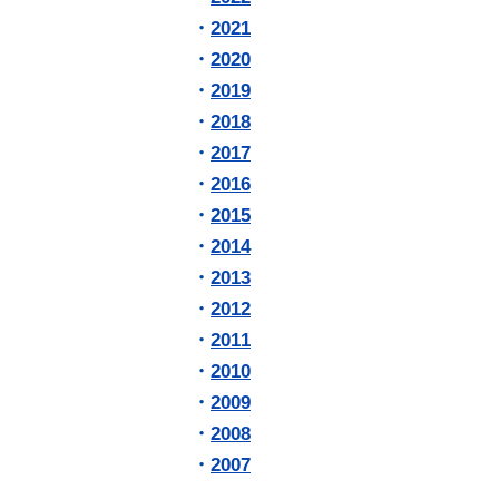
機関リポジトリ
・
2021
法科
古典籍（創価大学所蔵）
・
2020
創価
国立国会図書館デジタル化資
・
2019
利用
料送信サービス
・
2018
FAQ
連想検索
・
2017
・
2016
・
2015
・
2014
Soka Book Wave
・
2013
・
2012
・
2011
・
2010
ご意見・ご要望
お問い合わせ
サイト
・
2009
・
2008
・
2007