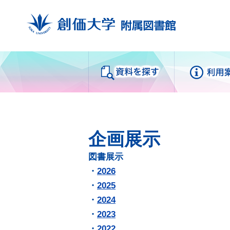
Databases
My
資料を探す
企画展示
蔵書検索
来館
図書展示
SUMS（ディスカバリーサー
利用
・
2026
ビス）
利用
・
2025
電子ブック
中央
・
2024
電子ジャーナル
・
2023
Fra
データベース
・
2022
白樺