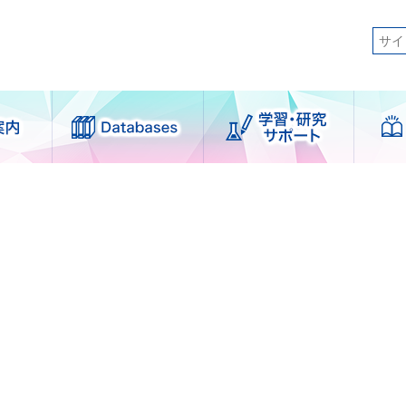
日本語
 Library
図書館刊行物
ログイン
English
利用案内
学習・研究サポ
簡体中文
ート
せずに利用できるサービス
한국어
案内
支援サービス
者別
各種講習会
図書館
学外図書館資料の利用
ser図書館
論文作成サポート
図書館