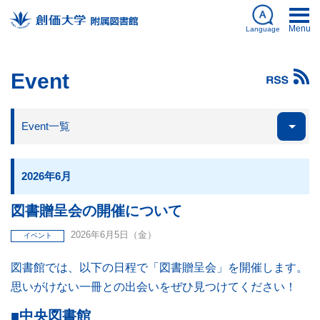
Menu
Language
日本語
Event
English
Event一覧
My Library
ログイン
Databases
簡体中文
図書館刊行物
한국어
2026年6月
図書贈呈会の開催について
2026年6月5日（金）
資料を探す
イベント
図書館では、以下の日程で「図書贈呈会」を開催します。
思いがけない一冊との出会いをぜひ見つけてください！
利用案内
■中央図書館