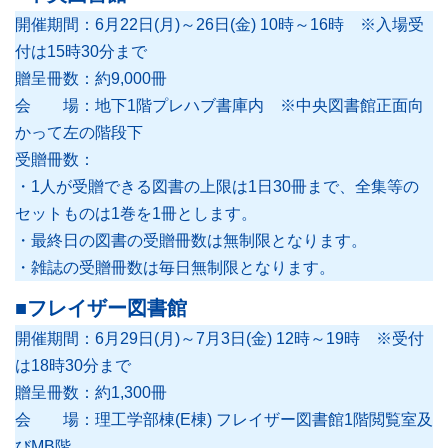
開催期間：6月22日(月)～26日(金) 10時～16時 ※入場受
付は15時30分まで
学習・研究サポート
贈呈冊数：約9,000冊
会 場：地下1階プレハブ書庫内 ※中央図書館正面向
かって左の階段下
図書館について
受贈冊数：
・1人が受贈できる図書の上限は1日30冊まで、全集等の
セットものは1巻を1冊とします。
Soka Book Wave
機関リポジトリ
・最終日の図書の受贈冊数は無制限となります。
・雑誌の受贈冊数は毎日無制限となります。
各種講習会・
FAQ
予約申請申込
■フレイザー図書館
開催期間：6月29日(月)～7月3日(金) 12時～19時 ※受付
は18時30分まで
贈呈冊数：約1,300冊
ご意見・ご要望
お問い合わせ
会 場：理工学部棟(E棟) フレイザー図書館1階閲覧室及
サイトマップ
プライバシーポリシー
びMB階