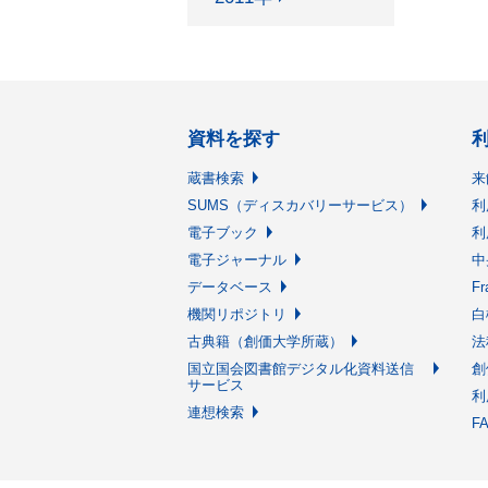
資料を探す
蔵書検索
来
SUMS（ディスカバリーサービス）
利
電子ブック
利
電子ジャーナル
中
データベース
F
機関リポジトリ
白
古典籍（創価大学所蔵）
法
国立国会図書館デジタル化資料送信
創
サービス
利
連想検索
F