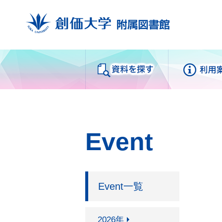
Databases
My
資料を探す
Event
蔵書検索
来館
SUMS（ディスカバリーサー
利用
ビス）
利用
Event一覧
電子ブック
中央
電子ジャーナル
Fra
データベース
2026年
白樺