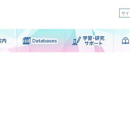
日本語
 Library
図書館刊行物
ログイン
English
利用案内
学習・研究サポ
簡体中文
ート
せずに利用できるサービス
한국어
案内
支援サービス
者別
各種講習会
図書館
学外図書館資料の利用
ser図書館
論文作成サポート
図書館