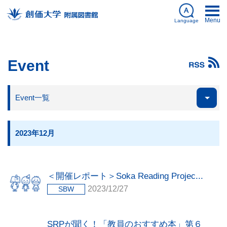
Menu
Language
日本語
Event
English
My Library
ログイン
Databases
簡体中文
Event一覧
図書館刊行物
한국어
2023年12月
資料を探す
＜開催レポート＞Soka Reading Projec...
2023/12/27
SBW
利用案内
SRPが聞く！「教員のおすすめ本」第６