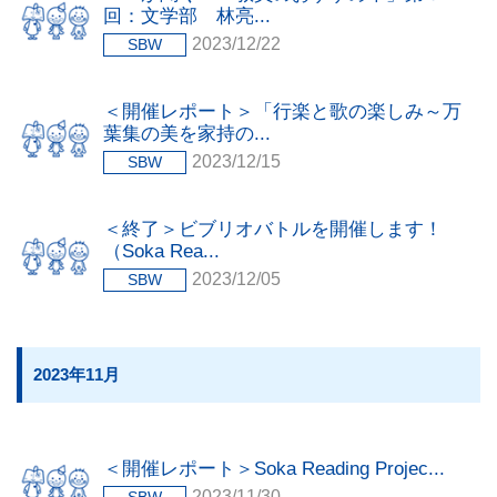
回：文学部 林亮...
2023/12/22
SBW
学習・研究サポート
＜開催レポート＞「行楽と歌の楽しみ～万
葉集の美を家持の...
2023/12/15
SBW
図書館について
＜終了＞ビブリオバトルを開催します！
（Soka Rea...
Soka Book Wave
機関リポジトリ
2023/12/05
SBW
各種講習会・
FAQ
予約申請申込
2023年11月
ご意見・ご要望
お問い合わせ
＜開催レポート＞Soka Reading Projec...
サイトマップ
プライバシーポリシー
2023/11/30
SBW