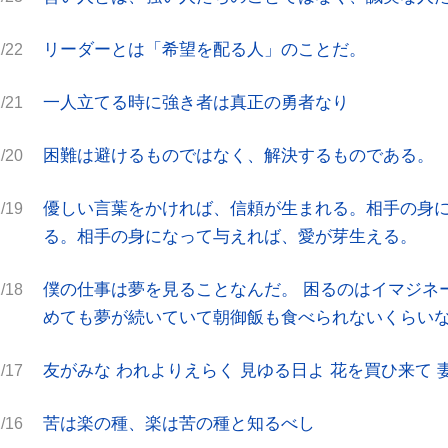
ツール・リンク
大学院図書室
リーダーとは「希望を配る人」のことだ。
/22
女子短期大学・香峯図書館
パンフレット
一人立てる時に強き者は真正の勇者なり
/21
困難は避けるものではなく、解決するものである。
/20
優しい言葉をかければ、信頼が生まれる。相手の身
/19
機関リポジトリ
各種講習会・
る。相手の身になって与えれば、愛が芽生える。
予約申請申込
僕の仕事は夢を見ることなんだ。 困るのはイマジネ
/18
めても夢が続いていて朝御飯も食べられないくらい
マップ
プライバシーポリシー
このサイトについて
友がみな われよりえらく 見ゆる日よ 花を買ひ来て 
/17
苦は楽の種、楽は苦の種と知るべし
/16