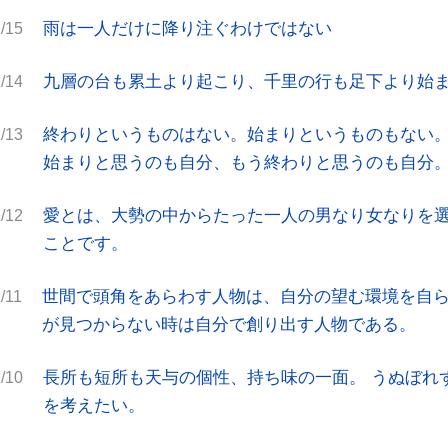
雨は一人だけに降り注ぐわけではない
/15
九層の台も累土より起こり、千里の行も足下より始
/14
終わりというものはない。始まりというものもない
/13
始まりと思うのも自分、もう終わりと思うのも自分
愛とは、大勢の中からたった一人の男なり女なりを
/12
ことです。
世間で頭角をあらわす人物は、自分の望む環境を自
/11
が見つからない時は自分で創り出す人物である。
長所も短所も天与の個性、持ち味の一面。 うぬぼれ
/10
を考えたい。