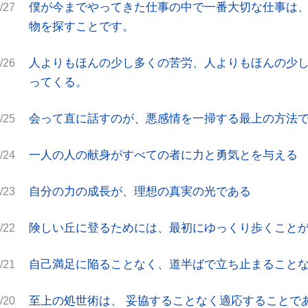
僕が今までやってきた仕事の中で一番大切な仕事は
/27
物を探すことです。
人よりもほんの少し多くの苦労、人よりもほんの少
/26
ってくる。
会って直に話すのが、悪感情を一掃する最上の方法
/25
一人の人の献身がすべての者に力と勇気とを与える
/24
自分の力の成長が、理想の真実の光である
/23
険しい丘に登るためには、最初にゆっくり歩くこと
/22
自己満足に陥ることなく、道半ばで立ち止まること
/21
至上の処世術は、 妥協することなく適応することで
/20