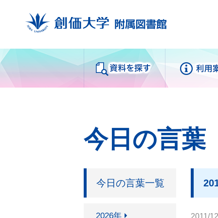
Databases
My
資料を探す
今日の言葉
蔵書検索
来館
SUMS（ディスカバリーサー
利用
ビス）
利用
今日の言葉一覧
20
電子ブック
中央
電子ジャーナル
Fra
データベース
2026年
2011/12
白樺