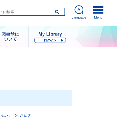
Language
Menu
図書館につい
て
指針・歩み・統計
コレクション
図書館刊行物
その他の情報公開
たちのことである。