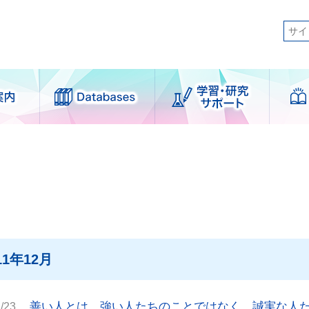
日本語
 Library
図書館刊行物
ログイン
English
利用案内
学習・研究サポ
簡体中文
ート
せずに利用できるサービス
한국어
案内
支援サービス
者別
各種講習会
11年12月
図書館
学外図書館資料の利用
ser図書館
論文作成サポート
善い人とは、強い人たちのことではなく、誠実な人
/23
図書館