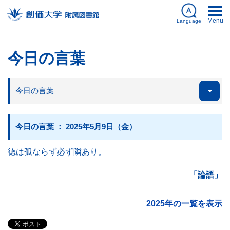
Menu
Language
日本語
今日の言葉
English
今日の言葉
My Library
ログイン
Databases
簡体中文
図書館刊行物
한국어
今日の言葉 ： 2025年5月9日（金）
徳は孤ならず必ず隣あり。
資料を探す
「論語」
2025年の一覧を表示
利用案内