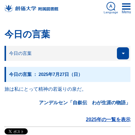
Menu
Language
日本語
今日の言葉
English
今日の言葉
My Library
ログイン
Databases
簡体中文
図書館刊行物
한국어
今日の言葉 ： 2025年7月27日（日）
旅は私にとって精神の若返りの泉だ。
資料を探す
アンデルセン「自叙伝 わが生涯の物語」
2025年の一覧を表示
利用案内