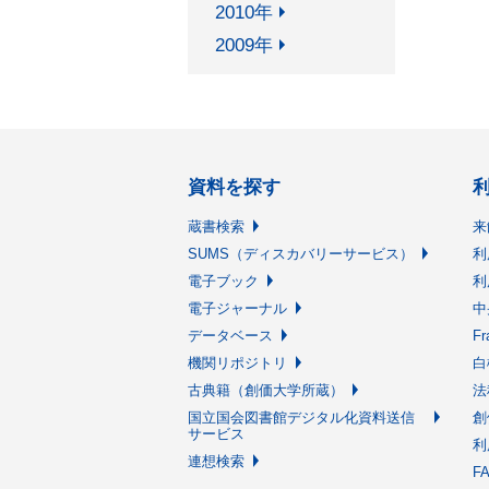
2010年
2009年
資料を探す
蔵書検索
来
SUMS（ディスカバリーサービス）
利
電子ブック
利
電子ジャーナル
中
データベース
F
機関リポジトリ
白
古典籍（創価大学所蔵）
法
国立国会図書館デジタル化資料送信
創
サービス
利
連想検索
F