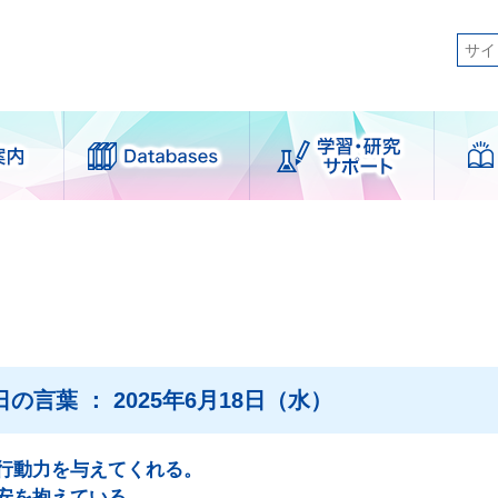
日本語
 Library
図書館刊行物
ログイン
English
利用案内
学習・研究サポ
簡体中文
ート
せずに利用できるサービス
한국어
案内
支援サービス
日の言葉 ： 2025年6月18日（水）
者別
各種講習会
図書館
学外図書館資料の利用
ser図書館
論文作成サポート
行動力を与えてくれる。
安を抱えている。
図書館