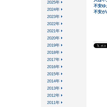
2025年
機関リポジトリ
不安ゆ
法科
2024年
不安が
古典籍（創価大学所蔵）
創価
2023年
国立国会図書館デジタル化資
利用
2022年
料送信サービス
FAQ
2021年
連想検索
2020年
2019年
2018年
Soka Book Wave
2017年
2016年
2015年
2014年
ご意見・ご要望
お問い合わせ
サイト
2013年
2012年
2011年