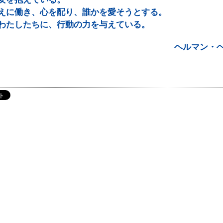
ツール・リンク
えに働き、心を配り、誰かを愛そうとする。
大学院図書室
わたしたちに、行動の力を与えている。
女子短期大学・香峯図書館
パンフレット
ヘルマン・
機関リポジトリ
各種講習会・
予約申請申込
マップ
プライバシーポリシー
このサイトについて