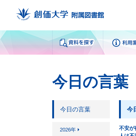
Databases
My
今日の言葉
資料を探す
蔵書検索
来館
SUMS（ディスカバリーサー
利用
ビス）
今日の言葉
今
利用
電子ブック
中央
電子ジャーナル
Fra
不安が
2026年
データベース
人は不
白樺