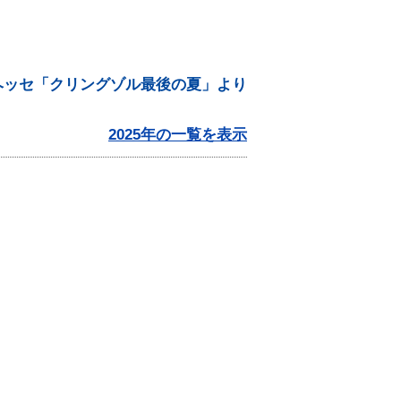
規程
アクセス
見学希望の方
資料の寄贈について
ヘッセ「クリングゾル最後の夏」より
その他
2025年の一覧を表示
FAQ